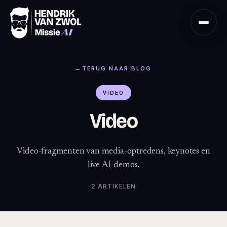
Ga naar hoofdinhoud
←
TERUG NAAR BLOG
VIDEO
Video
Video-fragmenten van media-optredens, keynotes en
live AI-demos.
2
ARTIKELEN