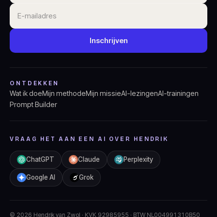
Inschrijven
ONTDEKKEN
Wat ik doe
Mijn methode
Mijn missie
AI-lezingen
AI-trainingen
Prompt Builder
VRAAG HET AAN EEN AI OVER HENDRIK
ChatGPT
Claude
Perplexity
Google AI
Grok
©
2026
Hendrik van Zwol · KVK 92985955 · BTW NL004991310B50