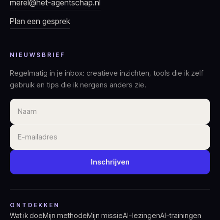
merel@het-agentschap.nl
Plan een gesprek
NIEUWSBRIEF
Regelmatig in je inbox: creatieve inzichten, tools die ik zelf
gebruik en tips die ik nergens anders zie.
Naam
E-mailadres
Inschrijven
ONTDEKKEN
Wat ik doe
Mijn methode
Mijn missie
AI-lezingen
AI-trainingen